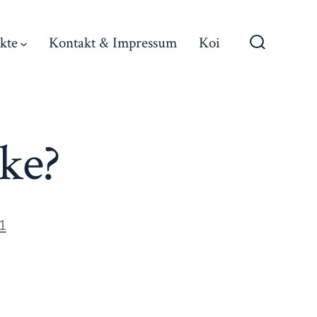
kte
Kontakt & Impressum
Koi
Suche
ein-/ausb
ke?
1