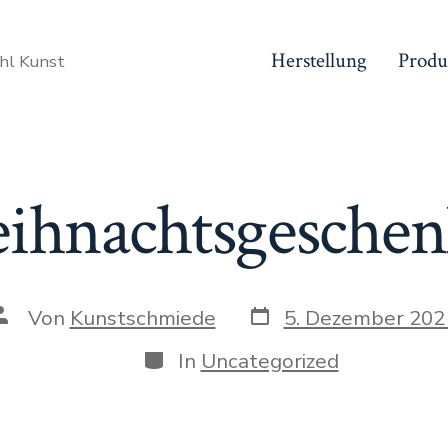
Herstellung
Produ
hl Kunst
ihnachtsgeschen
Datum
Autor
Von
Kunstschmiede
5. Dezember 202
des
des
Beitrags
Beitrags
Kategorien
In
Uncategorized